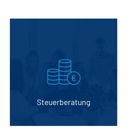
Steuerberatung
Unsere erfahrenen Steuerexperten stehen
Ihnen zur Seite, um Steuerstrategien zu
entwickeln, Steuererklärungen
vorzubereiten und steuerliche Compliance
sicherzustellen. Wir optimieren Ihre
Steuerbelastung und minimieren Risiken.
Steuerberatung
Mehr erfahren