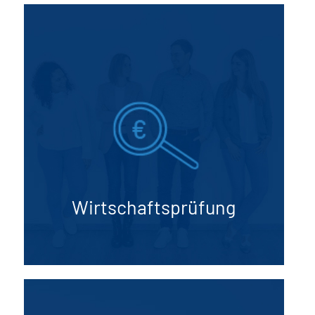
Wirtschafts­prüfung
Unsere Wirtschaftsprüfer bringen
Transparenz und Vertrauen in Ihre
Finanzberichterstattung. Wir prüfen Ihre
Geschäftsabschlüsse objektiv und
unterstützen Sie bei der Einhaltung der
gesetzlichen Anforderungen.
Wirtschafts­prüfung
Mehr erfahren
Unternehmens­­­­­­beratung