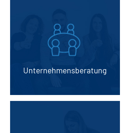
Wir bieten umfassende Unternehmens­
beratungs­dienstleistungen, um Ihre
Geschäfts­entwicklung voranzutreiben. Von
der Geschäftsplanung über die Prozess­
optimierung bis hin zur strategischen
Planung sind wir Ihr Partner für
nachhaltigen Erfolg.
Unternehmens­­­­­­beratung
Mehr erfahren
Rechtsberatung
Unsere Rechtsanwälte stehen Ihnen in