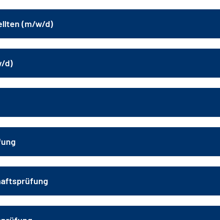
llten (m/w/d)
w/d)
fung
haftsprüfung