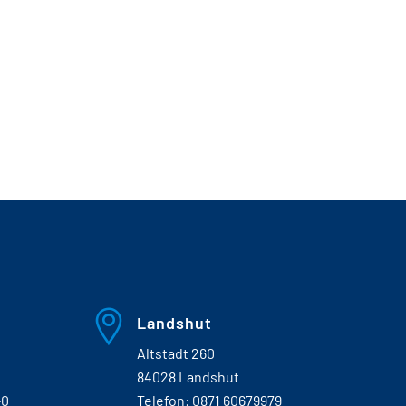
Landshut
Altstadt 260
84028 Landshut
-0
Telefon:
0871 60679979