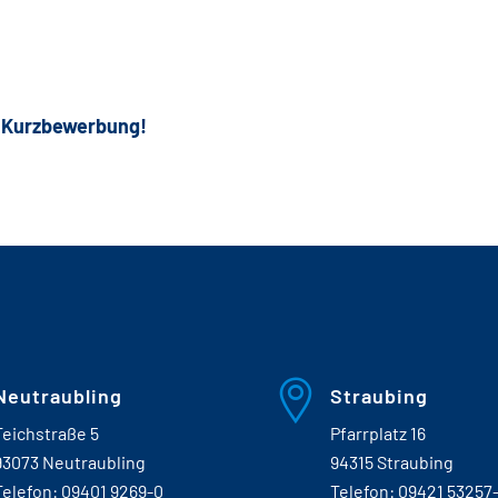
e Kurzbewerbung!
Neutraubling
Straubing
Teichstraße 5
Pfarrplatz 16
93073 Neutraubling
94315 Straubing
Telefon:
09401 9269-0
Telefon:
09421 53257