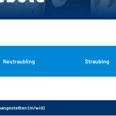
Neutraubling
Straubing
angestellten (m/w/d)